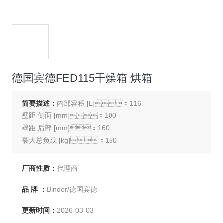
德国宾德FED115干燥箱 烘箱
简要描述：
内部容积 [L]：116
壁距 侧面 [mm]：100
壁距 后部 [mm]：160
蕞大总负载 [kg]：150
每个隔板的蕞大负载 [kg]：30
设备净重（空载） [kg]：57
厂商性质：
代理商
品 牌 ：
Binder/德国宾德
更新时间：
2026-03-03