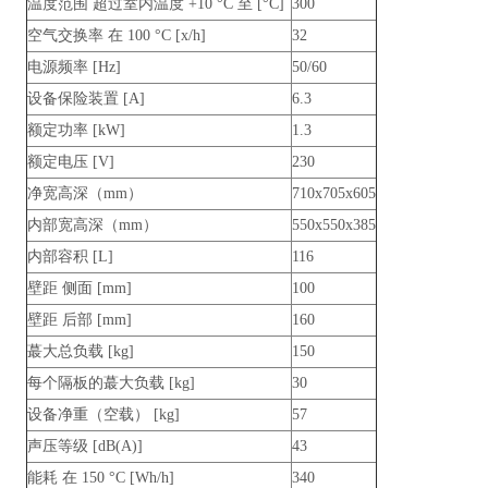
温度范围 超过室内温度 +10 °C 至 [°C]
300
空气交换率 在 100 °C [x/h]
32
电源频率 [Hz]
50/60
设备保险装置 [A]
6.3
额定功率 [kW]
1.3
额定电压 [V]
230
净宽高深（mm）
710x705x605
内部宽高深（mm）
550x550x385
内部容积 [L]
116
壁距 侧面 [mm]
100
壁距 后部 [mm]
160
蕞大总负载 [kg]
150
每个隔板的蕞大负载 [kg]
30
设备净重（空载） [kg]
57
声压等级 [dB(A)]
43
能耗 在 150 °C [Wh/h]
340