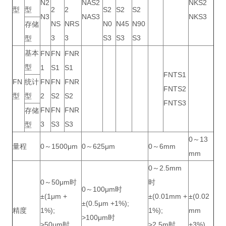
N2
NAS2
NKS2
型
型
2
2
S2
S2
S2
N3
NAS3
NKS3
NS
NRS
N0
N45
N90
存储
3
3
S3
S3
S3
型
基本
FN
FN
FNR
型
1
S1
S1
FNTS1
FN
统计
FN
FN
FNR
FNTS2
型
型
2
S2
S2
FNTS3
FN
FN
FNR
存储
3
S3
S3
型
0～13
量程
0～1500μm
0～625μm
0～6mm
mm
0～2.5mm
0～50μm时
时
0～100μm时
±(1μm +
±(0.01mm +
±(0.02
±(0.5μm +1%);
精度
1%);
1%);
mm
>100μm时
>50μm时
>2.5m时
+3%)