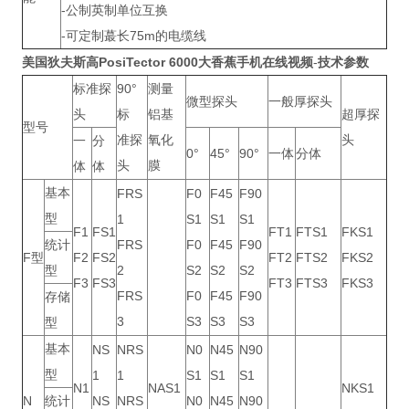
-公制英制单位互换
-可定制蕞长75m的电缆线
美国狄夫斯高
PosiTector
6000
大香蕉手机在线视频
-
技术参数
标准探
90°
测量
微型探头
一般厚探头
头
标
铝基
超厚探
型号
准探
氧化
头
一
分
0°
45°
90°
一体
分体
头
膜
体
体
基本
FRS
F0
F45
F90
型
1
S1
S1
S1
F1
FS1
FT1
FTS1
FKS1
统计
FRS
F0
F45
F90
F型
F2
FS2
FT2
FTS2
FKS2
型
2
S2
S2
S2
F3
FS3
FT3
FTS3
FKS3
FRS
F0
F45
F90
存储
3
S3
S3
S3
型
基本
NS
NRS
N0
N45
N90
型
1
1
S1
S1
S1
N1
NAS1
NKS1
N
统计
NS
NRS
N0
N45
N90