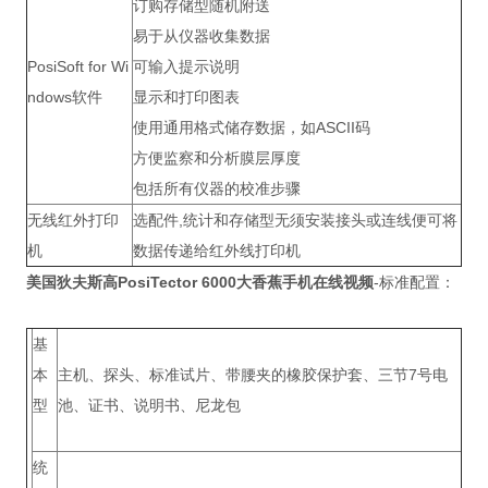
订购存储型随机附送
易于从仪器收集数据
PosiSoft for Wi
可输入提示说明
ndows软件
显示和打印图表
使用通用格式储存数据，如ASCII码
方便监察和分析膜层厚度
包括所有仪器的校准步骤
无线红外打印
选配件,统计和存储型无须安装接头或连线便可将
机
数据传递给红外线打印机
美国狄夫斯高
PosiTector
6000
大香蕉手机在线视频
-标准配置：
基
本
主机、探头、标准试片、带腰夹的橡胶保护套、三节7号电
型
池、证书、说明书、尼龙包
统