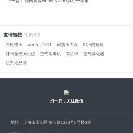
下一篇：
德国宾得Binder VDL53真空干燥箱
友情链接
/ LINKS
金刚镗头
werth工业CT
耐震压力表
PCE内窥镜
徕卡激光测距仪
空气消毒机
有机锌
空气净化器
试剂盒品牌
扫一扫，关注微信
地址：上海市宝山区逸仙路1328号6号楼3楼