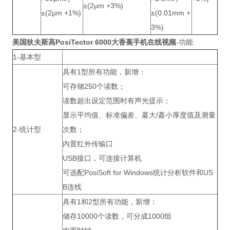
±(2μm +3%)
±(2μm +1%)
±(0.01mm +
3%)
美国狄夫斯高
PosiTector
6000
大香蕉手机在线视频
-功能
1-基本型
具有1型所有功能，新增：
可存储250个读数；
读数超出设定范围时有声光提示；
显示平均值、标准偏差、蕞大/蕞小厚度值及测量
2-统计型
次数；
内置红外传输口
USB接口，可连接计算机
可选配PosiSoft for Windows统计分析软件和US
B连线
具有1和2型所有功能，新增：
储存10000个读数，可分成1000组