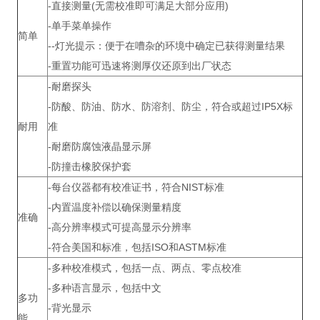
-直接测量(无需校准即可满足大部分应用)
-单手菜单操作
简单
--灯光提示：便于在嘈杂的环境中确定已获得测量结果
-重置功能可迅速将测厚仪还原到出厂状态
-耐磨探头
-防酸、防油、防水、防溶剂、防尘，符合或超过IP5X标
耐用
准
-耐磨防腐蚀液晶显示屏
-防撞击橡胶保护套
-每台仪器都有校准证书，符合NIST标准
-内置温度补偿以确保测量精度
准确
-高分辨率模式可提高显示分辨率
-符合美国和标准，包括ISO和ASTM标准
-多种校准模式，包括一点、两点、零点校准
-多种语言显示，包括中文
多功
-背光显示
能