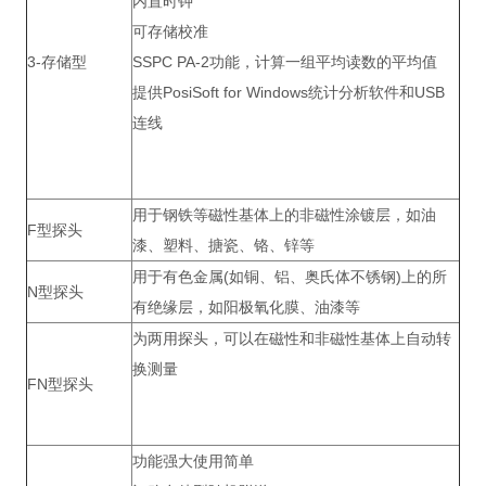
内置时钟
可存储校准
3-存储型
SSPC PA-2功能，计算一组平均读数的平均值
提供PosiSoft for Windows统计分析软件和USB
连线
用于钢铁等磁性基体上的非磁性涂镀层，如油
F型探头
漆、塑料、搪瓷、铬、锌等
用于有色金属(如铜、铝、奥氏体不锈钢)上的所
N型探头
有绝缘层，如阳极氧化膜、油漆等
为两用探头，可以在磁性和非磁性基体上自动转
换测量
FN型探头
功能强大使用简单