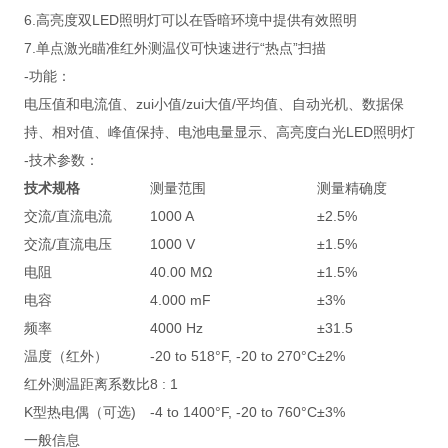
6.高亮度双LED照明灯可以在昏暗环境中提供有效照明
7.单点激光瞄准红外测温仪可快速进行“热点”扫描
-功能：
电压值和电流值、zui小值/zui大值/平均值、自动光机、数据保
持、相对值、峰值保持、电池电量显示、高亮度白光LED照明灯
-技术参数：
技术规格
测量范围
测量精确度
交流/直流电流
1000 A
±2.5%
交流/直流电压
1000 V
±1.5%
电阻
40.00 MΩ
±1.5%
电容
4.000 mF
±3%
频率
4000 Hz
±31.5
温度（红外）
-20 to 518°F, -20 to 270°C
±2%
红外测温距离系数比
8 : 1
K型热电偶（可选)
-4 to 1400°F, -20 to 760°C
±3%
一般信息