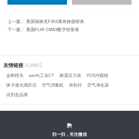
入
计算结果（填写阿拉伯数
字），如：三加四=7
上一篇：
美国福禄克F353真有效值钳表
下一篇：
美国FLIR CM83数字钳形表
友情链接
/ LINKS
金刚镗头
werth工业CT
耐震压力表
PCE内窥镜
徕卡激光测距仪
空气消毒机
有机锌
空气净化器
试剂盒品牌
扫一扫，关注微信