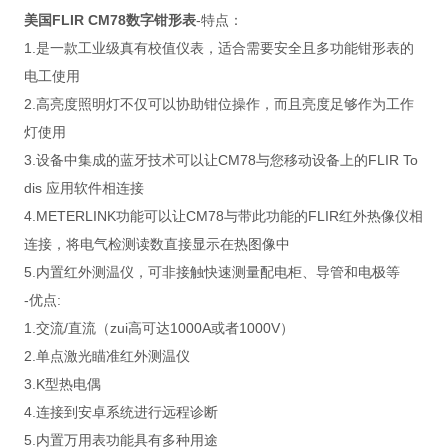
美国FLIR CM78数字钳形表
-特点：
1.是一款工业级真有校值仪表，适合需要安全且多功能钳形表的
电工使用
2.高亮度照明灯不仅可以协助钳位操作，而且亮度足够作为工作
灯使用
3.设备中集成的蓝牙技术可以让CM78与您移动设备上的FLIR To
dis 应用软件相连接
4.METERLINK功能可以让CM78与带此功能的FLIR红外热像仪相
连接，将电气检测读数直接显示在热图像中
5.内置红外测温仪，可非接触快速测量配电柜、导管和电极等
-优点:
1.交流/直流（zui高可达1000A或者1000V）
2.单点激光瞄准红外测温仪
3.K型热电偶
4.连接到安卓系统进行远程诊断
5.内置万用表功能具有多种用途