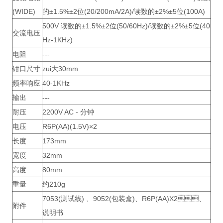
(WIDE)
的±1.5%±2位(20/200mA/2A)/读数的±2%±5位(100A)
500V 读数的±1.5%±2位(50/60Hz)/读数的±2%±5位(40
交流电压
Hz-1KHz)
电阻
---
钳口尺寸
zui大30mm
频率响应
40-1KHz
输出
---
耐压
2200V AC - 分钟
电压
R6P(AA)(1.5V)×2
长度
173mm
宽度
32mm
高度
80mm
重量
约210g
7053(测试线) 、9052(包装盒)、R6P(AA)X2、
附件
说明书