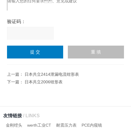
验证码：
请
输
入
计算结果（填写阿拉伯数
字），如：三加四=7
上一篇：
日本共立2414泄漏电流钳形表
下一篇：
日本共立2006钳形表
友情链接
/ LINKS
金刚镗头
werth工业CT
耐震压力表
PCE内窥镜