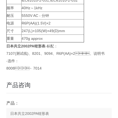
lEC61010-2-031,IEC61010-2-032
频率
40Hz～1kHz
耐压
5550V AC - 分钟
电源
R6P(AA)(1.5V)×2
尺寸
247(L)×105(W)×49(D)mm
重量
470g approx
日本共立2002PA钳形表
-标配：
7107(测试线)、8201、9094、R6P(AA)×2、说明书
-选件：
8008、7014
产品咨询
产品：