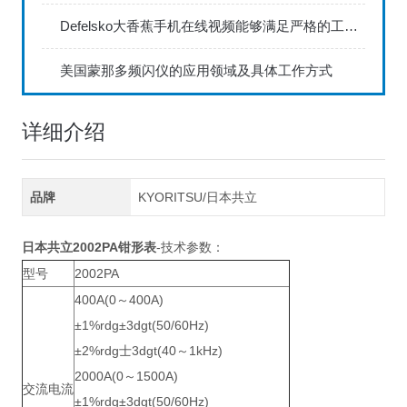
Defelsko大香蕉手机在线视频能够满足严格的工业标准
美国蒙那多频闪仪的应用领域及具体工作方式
详细介绍
品牌
KYORITSU/日本共立
日本共立2002PA钳形表
-技术参数：
型号
2002PA
400A(0～400A)
±1%rdg±3dgt(50/60Hz)
±2%rdg士3dgt(40～1kHz)
2000A(0～1500A)
交流电流
±1%rdg±3dgt(50/60Hz)