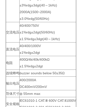
±3%rdg±3dgt(40～1kHz)
2000A(1500~2000A)
±3.0%rdg(50/60Hz)
40/400/750V
交流电压
±1%rdg±2dgt(50/60Hz)
±1.5%rdg±3dgt(40～1kHz)
40/400/1000V
直流电压
±1%rdg±2dgt
400Ω/4k/40k/400kΩ
电阻
±1.5%rdg±2dgt
连续蜂鸣
buzzer sounds below 50±35Ω
400/2000A
输出电压
DC400mV/200mV
导体尺寸
ф 55mm max
lEC61010-1 CAT.Ⅲ 600V CAT.Ⅱ1000V
安全规格