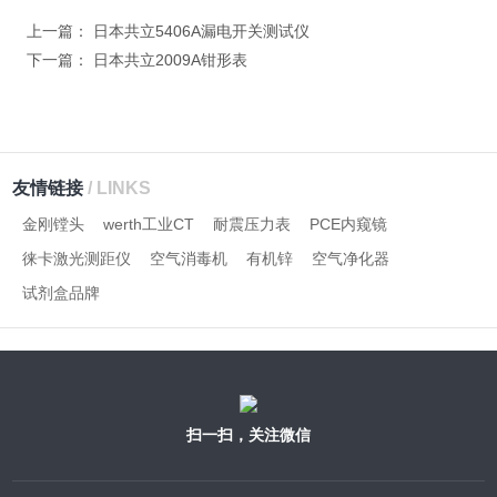
字），如：三加四=7
上一篇：
日本共立5406A漏电开关测试仪
下一篇：
日本共立2009A钳形表
友情链接
/ LINKS
金刚镗头
werth工业CT
耐震压力表
PCE内窥镜
徕卡激光测距仪
空气消毒机
有机锌
空气净化器
试剂盒品牌
扫一扫，关注微信