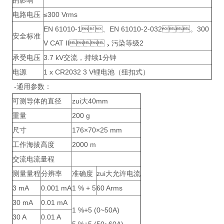
的影响
电路电压
≤300 Vrms
EN 61010-1、EN 61010-2-032。300
安全标准
V CAT II，污染等级2
承受电压
3.7 kV交流，持续1分钟
电源
1 x CR2032 3 V锂电池（纽扣式）
-通用参数：
可测导体的直径
zui大40mm
重量
200 g
尺寸
176×70×25 mm
工作海拔高度
2000 m
交流电流量程
测量量程
分辨率
准确度
zui大允许电流
3 mA
0.001 mA
1 % + 5
60 Arms
30 mA
0.01 mA
1 %+5 (0~50A)
30 A
0.01 A