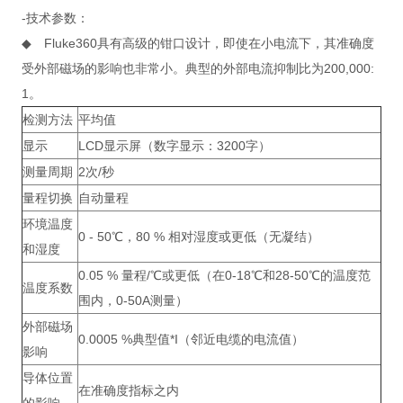
-技术参数：
◆ Fluke360具有高级的钳口设计，即使在小电流下，其准确度
受外部磁场的影响也非常小。典型的外部电流抑制比为200,000:
1。
检测方法
平均值
显示
LCD显示屏（数字显示：3200字）
测量周期
2次/秒
量程切换
自动量程
环境温度
0 - 50℃，80 % 相对湿度或更低（无凝结）
和湿度
0.05 % 量程/℃或更低（在0-18℃和28-50℃的温度范
温度系数
围内，0-50A测量）
外部磁场
0.0005 %典型值*I（邻近电缆的电流值）
影响
导体位置
在准确度指标之内