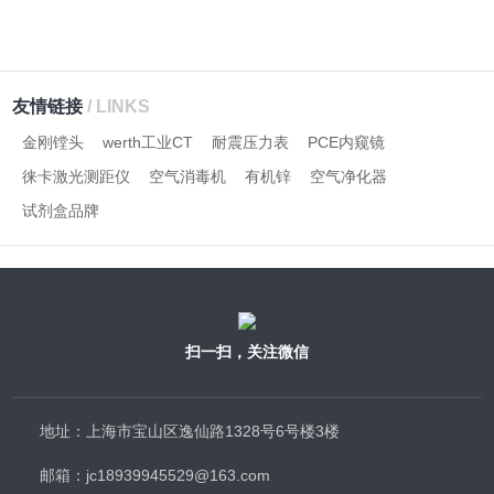
友情链接
/ LINKS
金刚镗头
werth工业CT
耐震压力表
PCE内窥镜
徕卡激光测距仪
空气消毒机
有机锌
空气净化器
试剂盒品牌
扫一扫，关注微信
地址：上海市宝山区逸仙路1328号6号楼3楼
邮箱：jc18939945529@163.com