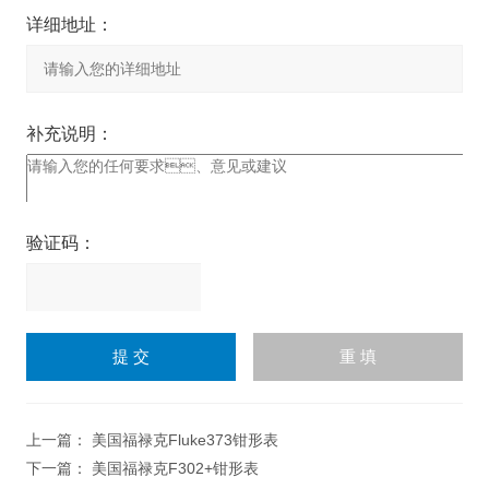
详细地址：
补充说明：
验证码：
请
输
入
计算结果（填写阿拉伯数
字），如：三加四=7
上一篇：
美国福禄克Fluke373钳形表
下一篇：
美国福禄克F302+钳形表