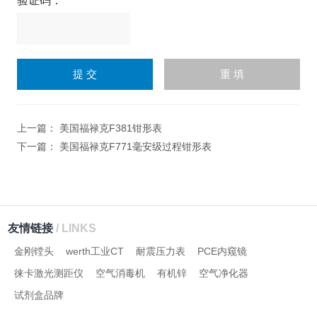
验证码：
请
输
入
计算结果（填写阿拉伯数
字），如：三加四=7
上一篇：
美国福禄克F381钳形表
下一篇：
美国福禄克F771毫安级过程钳形表
友情链接
/ LINKS
金刚镗头
werth工业CT
耐震压力表
PCE内窥镜
徕卡激光测距仪
空气消毒机
有机锌
空气净化器
试剂盒品牌