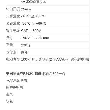
<= 30
Ω蜂鸣提示
钳口开度
25mm
-10
C
+50
C
工作温度
°
至
°
储存温度
-30
C
+60
C
º
至
º
安全等级
CAT III 600V
190 x 63 x 35 mm
尺寸
重量
230 g
保修期
两年
电池寿命
100
(2
AAA
)
小时，典型值
节
型号
碳化锌电池
美国福禄克F302钳形表
-标配 302一台
AAA电池两节
用户说明书
表笔
软包